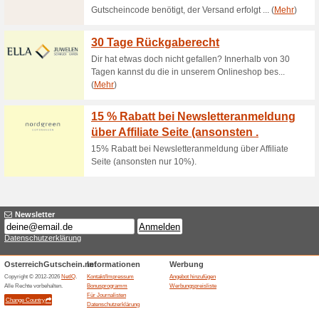
Aktuelle Angebote (
Ab EUR 40,- Versandk
57% funktioniert
Gutscheine
Ab EUR 40, - Versandkostenfr
Ähnliche Angebote