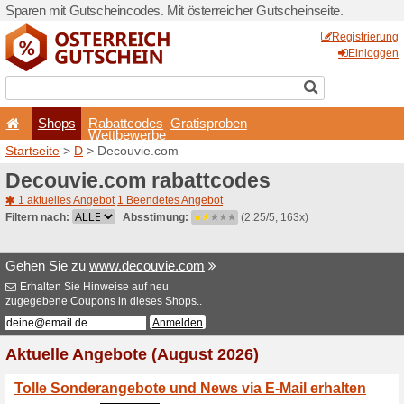
Sparen mit Gutscheincodes. 
Shops
Rabattcode
Wettbewerb
Startseite
>
D
> Decouvie.