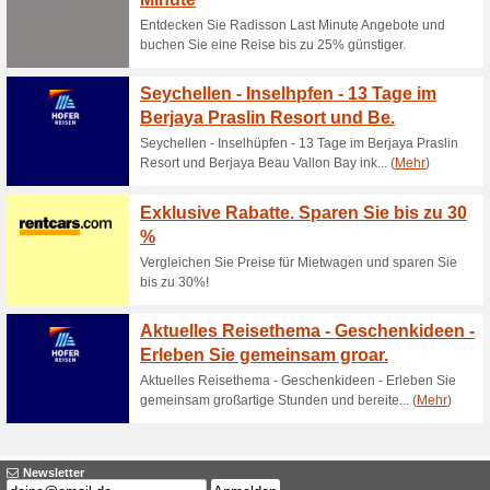
Aktuelle Angebote (
Tolle Sonderangebote
81% funktioniert
Gutscheine
Verpassen Sie nie wieder toll
DecouVie Newsletter.