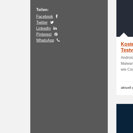
Teilen:
Facebook
Twitter
LinkedIn
Pinterest
WhatsApp
Kost
Test
Android
Malwar
wie Com
aktuell 