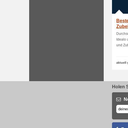
Beste
Zube
Preis
Durchsu
Idealo 
und Zub
aktuell 
Holen S
N