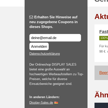
Akt
Erhalten Sie Hinweise auf
neu zugegebene Coupons in
dieses Shops.
Fas
100% 
Anmelden
Für ku
98 €. 
Datenschutzerklärung
Der Onlineshop DISPLAY SALES
bietet eine große Auswahl an
Been
hochwertigen Werbeaufstellern zu Top-
Preisen, welche für diverse
Einsatzbereiche geeignet sind.
Ähn
In anderen Ländern:
Display-Sales.de