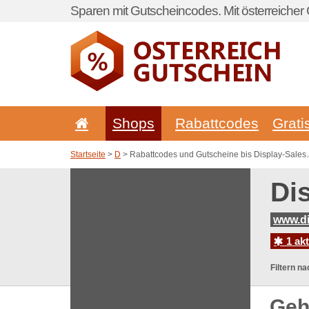
Sparen mit Gutscheincodes. Mit österreicher 
Shops
Rabattcodes
Grati
Startseite
>
D
> Rabattcodes und Gutscheine bis Display-Sales.
Di
www.di
1 ak
Filtern na
Geh