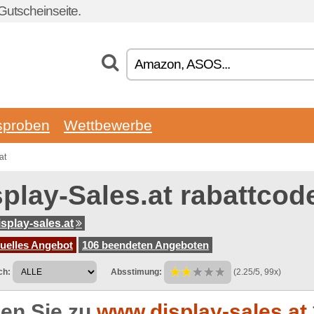
Gutscheinseite.
sproben
Wettbewerbe
at
splay-Sales.at rabattcod
splay-sales.at
tuelles Angebot
106 beendeten Angeboten
ch:
Absstimung:
(2.25/5, 99x)
en Sie zu
www.display-sales.at