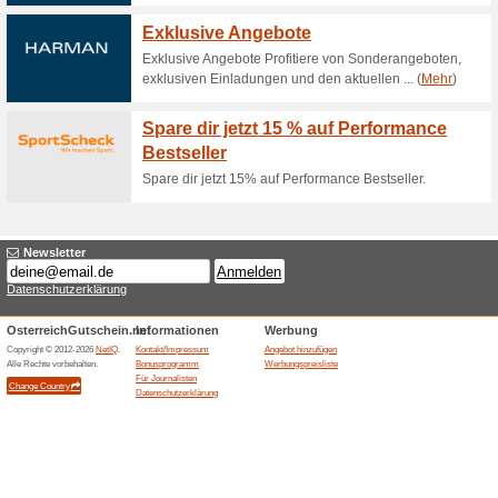
Kunden aus Drittstaat
52% funktioniert
Gutscheine
Bei e-bikes4you.com bestelle
Kunden aus der Schweiz) steue
registrieren, die außerhalb d
Umsatzsteuer. Bitte beachten S
Drittstaat die jeweils gültige
kommen eventuell noch Zollge