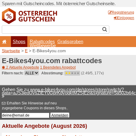
Sparen mit Gutscheincodes. 
Shops
Rabattcode
Wettbewerb
Startseite
>
E
> E-Bikes4y