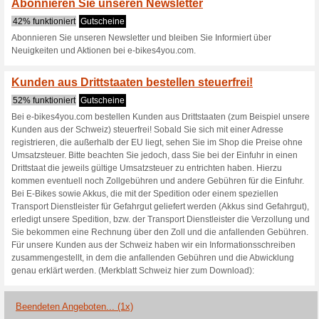
E-Bikes4you.co
2 Aktuelle Angebote
1 Beend
Filtern nach:
Abssti
Gehen Sie zu
www.e-bikes
data=aJS3ledUvsZlEY0Gp
Erhalten Sie Hinweise auf n
zugegebene Coupons in dieses