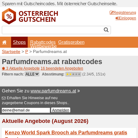
Sparen mit Gutscheincodes. 
Shops
Rabattcode
Wettbewerb
Startseite
>
P
> Parfumdre