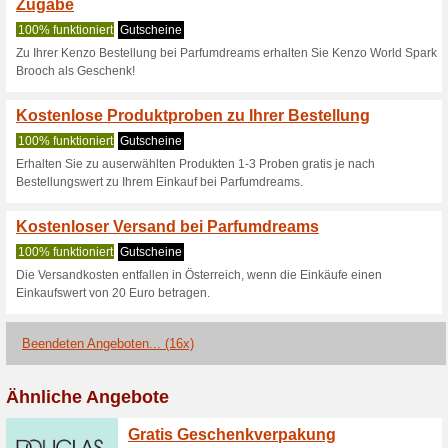
Parfumdreams.a
3 Aktuelle Angebote
16 been
Filtern nach:
Abssti
Gehen Sie zu
www.parfum
Erhalten Sie Hinweise auf n
zugegebene Coupons in dieses
A