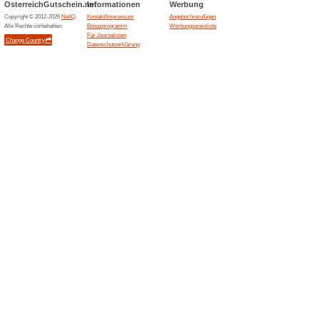
Ähnliche Angebote
Kosten
Android-
Ransomwar
(
Mehr
)
Premiu