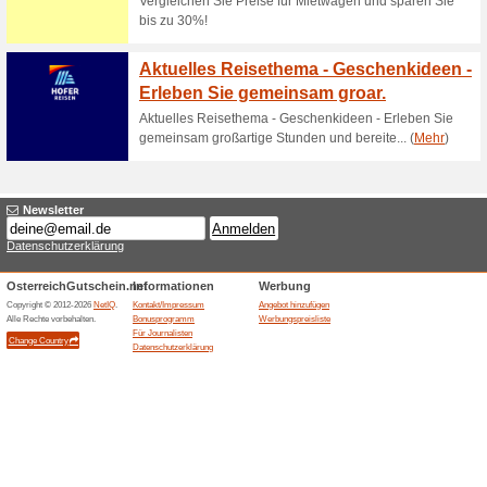
TUI Österreich Gutsc
auf La
100% funktioniert
Coupon
TUI Österreich Gutscheincode
Gönne Dir eine sonnige Ausze
viel Geld pro Buchung mit de
Langzeiturlaub könnten sein: