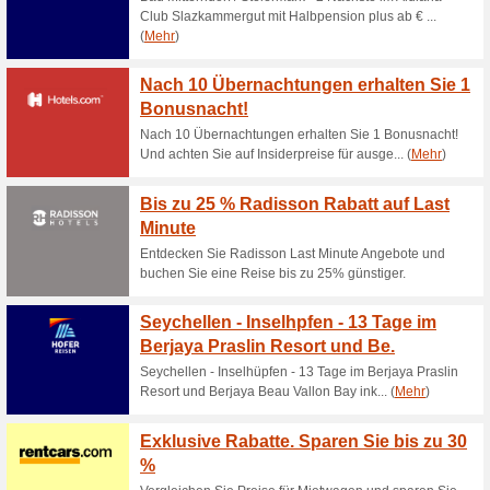
Aktuelle Angebote (
TUI Österreich Gutsc
Pauschalre
100% funktioniert
Coupon
TUI Österreich Gutscheincode
Aktionscode ist einlösbar au
MARKIERUNG auf der TUI web