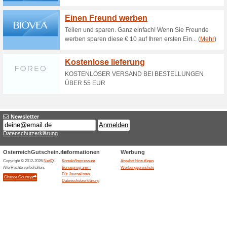
TIPP: Jetzt bis zu 6
Bonusprogram
100% funktioniert
Gutschein
Einfach in Ihrem Kundenkonto
kostenlos anmelden und spar
5 € Vamida Gutschein