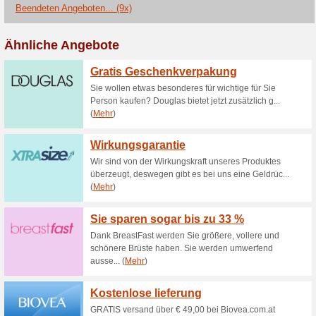
Aktuelle Angebote (
Vamida Österreich Gu
erste Be
100% funktioniert
Coupon
Vamida Österreich Gutschein:
im Warenkorb eingeben.