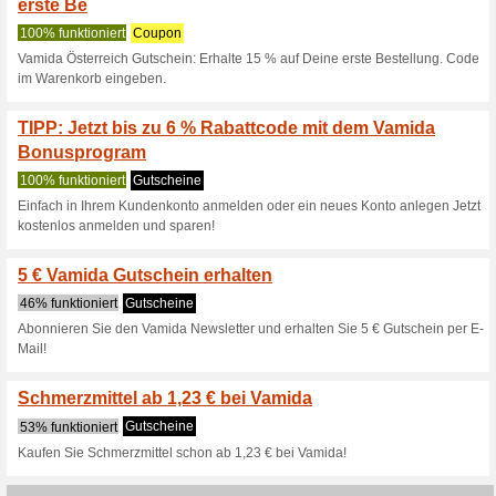
Vamida.at Raba
4 Aktuelle Angebote
9 beend
Filtern nach:
Abssti
Gehen Sie zu
www.vamida
Erhalten Sie Hinweise auf n
zugegebene Coupons in dieses
A