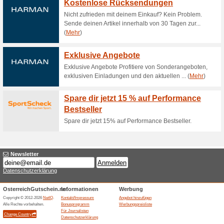
Aktuelle Angebote (
Fehler !
Diese Kategorie umfasst leider kei
Besuchen Sie vilgain.at
Angebot hinzufügen
Beendeten Angeboten... (6