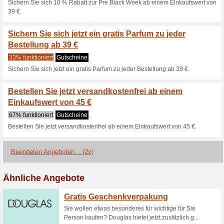
Aktuelle Angebote (
Walzvital Schnäppche
reduzierte Pfle
100% funktioniert
Gutschein
Walzvital Schnäppchen: bis z
Haushaltshelfer.