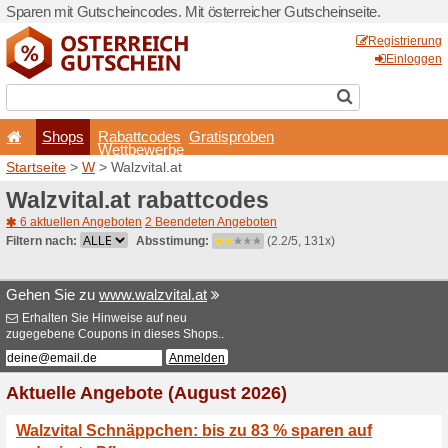
Sparen mit Gutscheincodes. 
Shops
Rabattcode
Wettbewerb
Startseite
>
W
> Walzvital.a