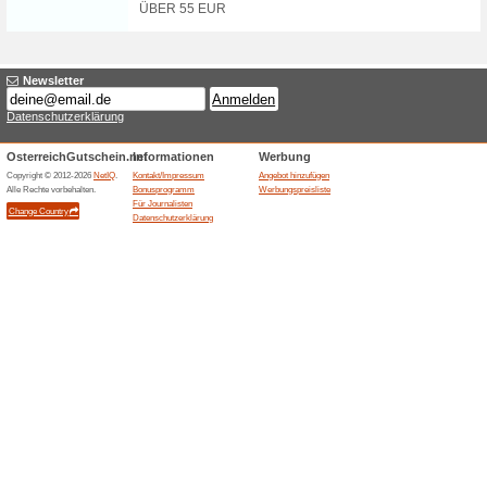
jeder .
20% funktioniert
Gutscheine
Sichern Sie sich jetzt gratis 
39 €.
Sichern Sie sich 10 
einem Einkaufswe.
33% funktioniert
Gutscheine