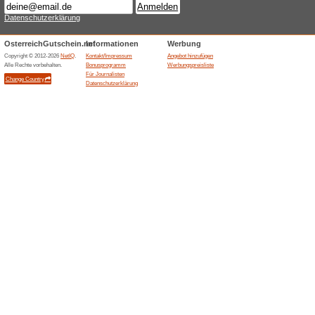
Formsprache.
5 % Rabatt auf das g
App
Gutscheine
5% Rabatt auf das gesamte So
33 % Rabatt auf Purin