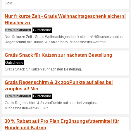
Marken - Wolf of Wilderness,
zooplus Abo - 5 % Abo
Flexibel anpassbar
Gutscheine
zooplus Abo - 5% Abo-Rabatt -
10 % Rabatt auf Cos