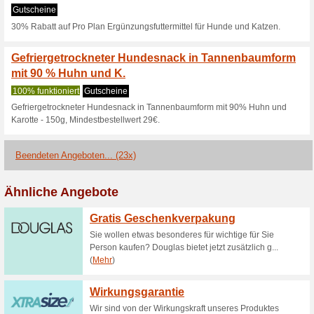
Hundefutter in der zo
Gutscheine
10% Rabatt auf Cosma Katzenf
App.
Nur fr kurze Zeit - G
Katzenspiel.
50% funktioniert
Gutscheine