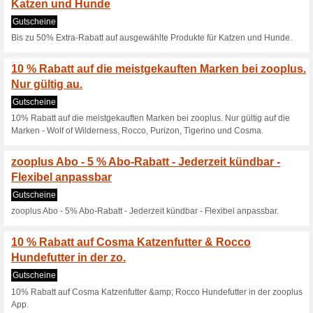
33% funktioniert
Gutscheine
Nur für kurze Zeit - Gratis W
Hundesnacks & -trockenfutter, 
Mindestbestellwert 69€.
Gefriergetrockneter 
schmackhaftem Huhn
Gutscheine