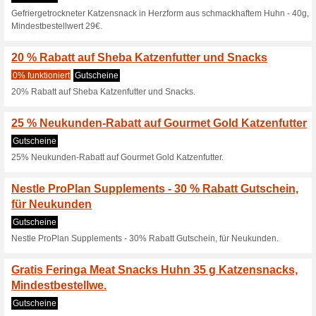
Aktuelle Angebote (
12 % Neukunden-Rabat
Sortiment
100% funktioniert
Coupon
Dieser Gutschein scheint bis au
uns sobald dieser ungültig wi