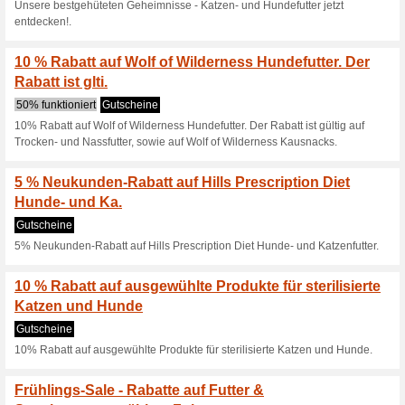
Gratis Feringa Meat 
Mindestbestellwe.
Gutscheine
Gratis Feringa Meat Snacks H
15 % Rabatt auf ausg
App