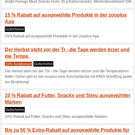
Zooplus SparPlan: 5 
100% funktioniert
Gutschein
Du zahlst pro Jahr 1,99 Euro
Jahr jedes Mal 5 % auf Deine 
mehr als 40 Euro pro Jahr best
Nur fr kurze Zeit - G
Hbsche Box.