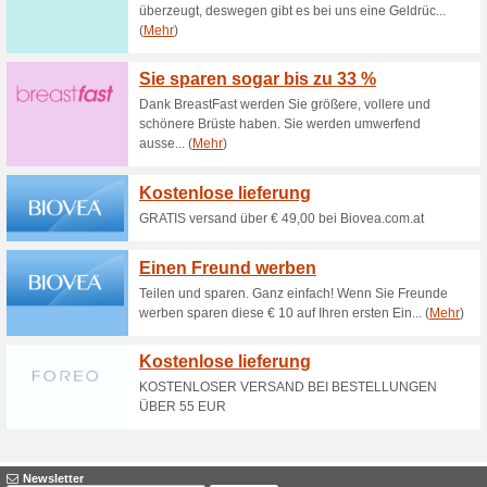
Nur für kurze Zeit - Gratis W
gefüllt mit Katzenminze, Minde
15 % Rabatt auf die z
zooplus Home Collec
Gutscheine
15% Rabatt auf die zooplus H
bietet die perfekte Kombinati