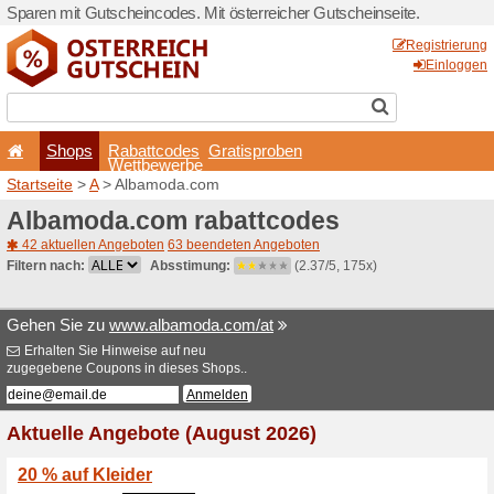
Sparen mit Gutscheincodes. 
Shops
Rabattcode
Wettbewerb
Startseite
>
A
> Albamoda.