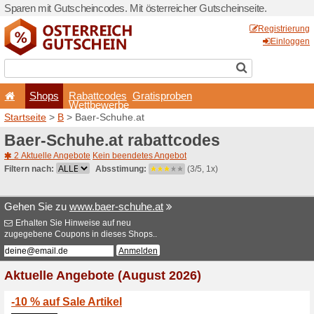
Sparen mit Gutscheincodes. 
Shops
Rabattcode
Wettbewerb
Startseite
>
B
> Baer-Schuh