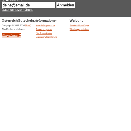
limited edition beaut
60% funktioniert
Gutscheine
limited edition beauty adventk
Bis zu 25 % Rabatt a
50% funktioniert
Gutscheine
Bis zu 25% Rabatt auf Sonos.