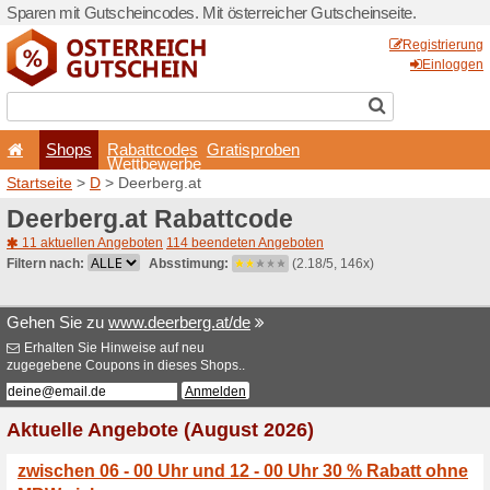
Sparen mit Gutscheincodes. 
Shops
Rabattcode
Wettbewerb
Startseite
>
D
> Deerberg.a