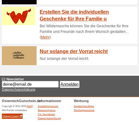
DeinDesign Gutschei
100% funktioniert
Gutschein
Nach der Anmeldung zum News
% Rabattcode, sondern Dir en
Gewinnspiel oder anderen Spe
15 % Rabatt
100% funktioniert
Coupon