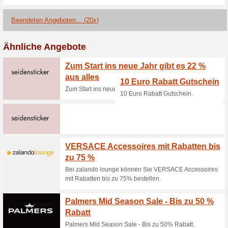
Aktuelle Angebote (
DeinDesign Gutschei
100% funktioniert
Gutschein
Du bekommst diesen Rabattgu
ca. 5 Minuten teilnimmst. Dei
an die Umfrage auf Dich.