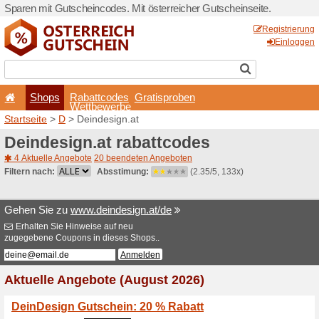
Sparen mit Gutscheincodes. 
Shops
Rabattcode
Wettbewerb
Startseite
>
D
> Deindesign