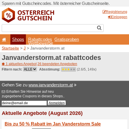
Sparen mit Gutscheincodes. 
Shops
Rabattcode
Wettbewerb
Startseite
>
J
> Janvanders