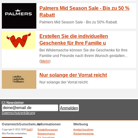
Aktuelle Angebote (
Bis zu 50 % Rabatt i
44% funktioniert
Gutscheine
Sichere dir diesen tollen Rab
Sale und shoppe jetzt coole O
Mindestbestellwert 40€. Die P