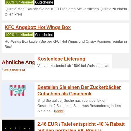
Kfc.co.at Raba
2 Aktuelle Angebote
Kein be
Filtern nach:
Abssti
Gehen Sie zu
www.kfc.co.
Erhalten Sie Hinweise auf n
zugegebene Coupons in dieses
A