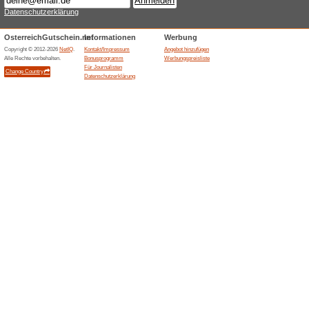
KFC Angebot: Hot W
100% funktioniert
Gutschein
Hot Wings Box kaufen Sie bei
Box!
Kosten
Ähnliche Angebote
Versandk