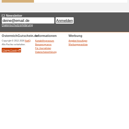
Brille24 Gutscheincod
Sonne
100% funktioniert
Coupon
Der Rabattcode wird sofort p
Shop-Seite für den Newslett
zunächst eine Email mit eine
Anmeldung zu bestätigen. Erst
auch der Gutscheincode in ei