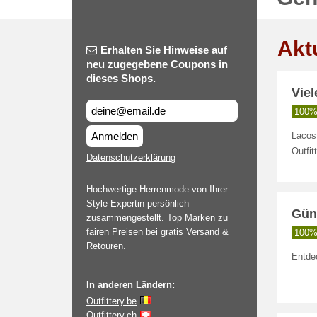
Akt
Erhalten Sie Hinweise auf
neu zugegebene Coupons in
dieses Shops.
Viel
100% 
Anmelden
Lacost
Outfit
Datenschutzerklärung
Hochwertige Herrenmode von Ihrer
Style-Expertin persönlich
Güns
zusammengestellt. Top Marken zu
fairen Preisen bei gratis Versand &
100% 
Retouren.
Entdec
In anderen Ländern:
Outfittery.be
Outfittery.ch