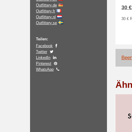
Outfittery.de
30 €
Outfittery.fr
Outfittery.nl
30 € R
Outfittery.se
Teilen:
Facebook
Twitter
Been
LinkedIn
Pinterest
WhatsApp
Ähn