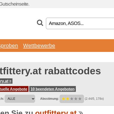
Gutscheinseite.
sproben
Wettbewerbe
fittery.at rabattcodes
ery.at
tuelle Angebote
10 beendeten Angeboten
ch:
Absstimung:
(2.44/5, 178x)
en Sie zu
outfittery.at