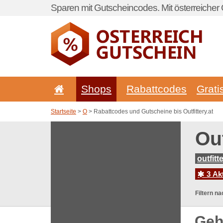
Sparen mit Gutscheincodes. Mit österreicher 
Shops
Rabattcodes
Grati
Startseite
>
O
> Rabattcodes und Gutscheine bis Outfittery.at
Out
outfitt
3 Ak
Filtern na
Geh