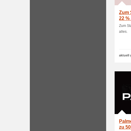
Zum S
22 % 
Zum Sta
alles.
aktuell 
Palme
zu 50