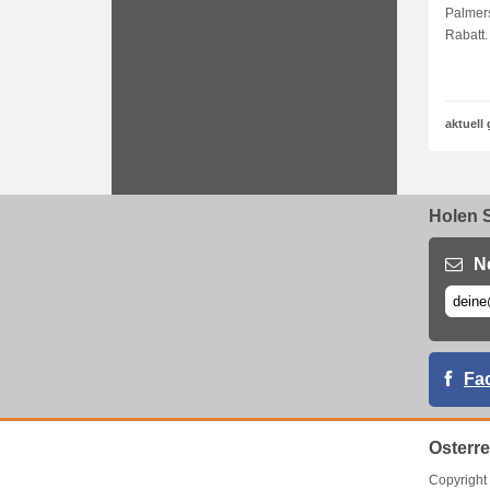
Palmer
Rabatt.
aktuell 
Holen S
N
Fa
Osterr
Copyrigh