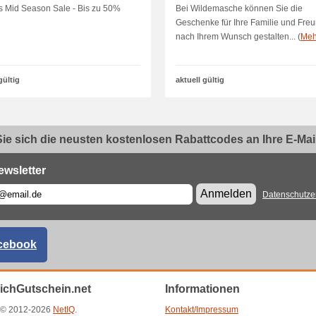
s Mid Season Sale - Bis zu 50%
Bei Wildemasche können Sie die
Geschenke für Ihre Familie und Fre
nach Ihrem Wunsch gestalten... (
Meh
gültig
aktuell gültig
ie sich die neusten kostenlosen Rabattcodes an Ihre E-Mail.
ewsletter
Anmelden
Datenschutze
cebook
eichGutschein.net
Informationen
t © 2012-2026
NetIQ
.
Kontakt/Impressum