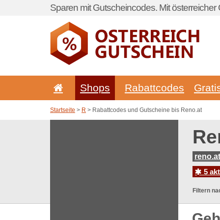
Sparen mit Gutscheincodes. Mit österreicher 
Shops
Rabattcodes
Grati
Startseite
>
R
> Rabattcodes und Gutscheine bis Reno.at
Re
reno.a
5 ak
Filtern na
Geh