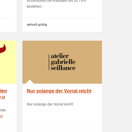
Accessoires mit Rabatten bis zu 75%
bestellen.
aktuell gültig
llen
Nur solange der Vorrat reicht
e u
Nur solange der Vorrat reicht.
unde
r
)