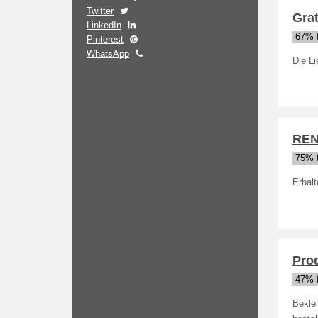
Twitter
Gra
LinkedIn
67% f
Pinterest
WhatsApp
Die Li
REN
75% f
Erhal
Prod
47% f
Bekle