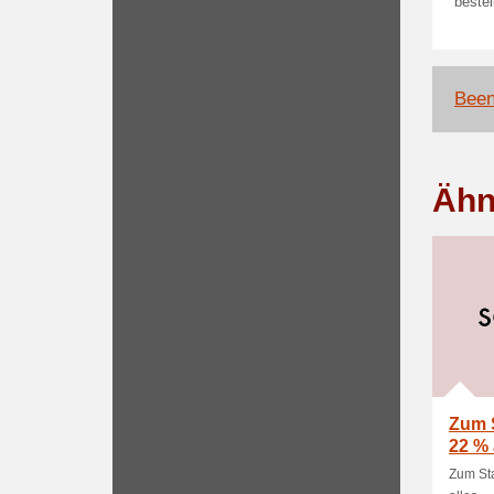
bestel
Been
Ähn
Zum S
22 % 
Zum Sta