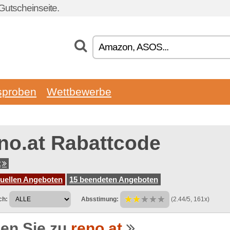
Gutscheinseite.
sproben
Wettbewerbe
no.at Rabattcode
t
tuellen Angeboten
15 beendeten Angeboten
ch:
Absstimung:
(2.44/5, 161x)
en Sie zu
reno.at