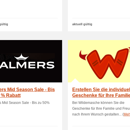
gültig
aktuell gültig
rs Mid Season Sale - Bis
Erstellen Sie die individue
 % Rabatt
Geschenke für Ihre Famili
s Mid Season Sale - Bis zu 50%
Bei Wildemasche können Sie die
Geschenke für Ihre Familie und Fre
nach Ihrem Wunsch gestalten... (
Meh