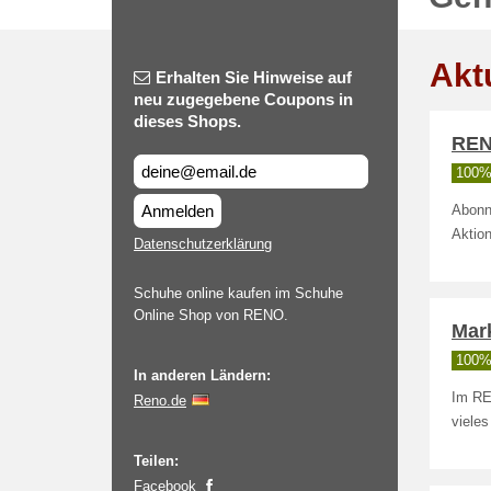
Akt
Erhalten Sie Hinweise auf
neu zugegebene Coupons in
dieses Shops.
REN
100% 
Anmelden
Abonn
Aktio
Datenschutzerklärung
Schuhe online kaufen im Schuhe
Online Shop von RENO.
Mar
100% 
In anderen Ländern:
Im RE
Reno.de
vieles
Teilen:
Facebook