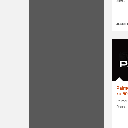
alles.
aktuell 
Palme
zu 50
Palmer
Rabatt.